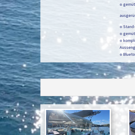
๏ gemütl
ausgerüs
๏ Stand
๏ gemüt
๏ komple
Aussengr
๏ Bluet