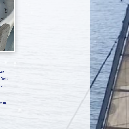
gen
-Bett
, um
r in