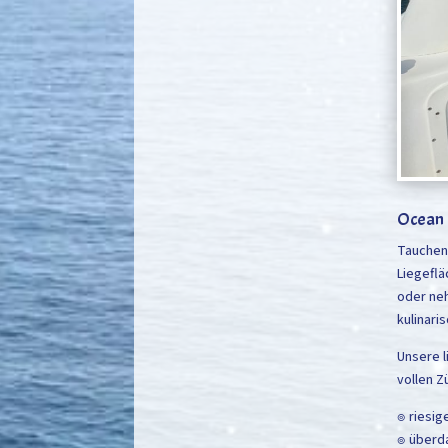
Ocean 
Tauchen 
Liegefl
oder neh
kulinari
Unsere l
vollen Z
๏ riesig
๏ überd