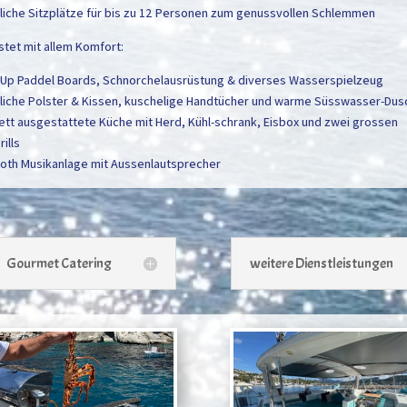
iche Sitzplätze für bis zu 12 Personen zum genussvollen Schlemmen
tet mit allem Komfort:
-Up Paddel Boards, Schnorchelausrüstung & diverses Wasserspielzeug
liche Polster & Kissen, kuschelige Handtücher und warme Süsswasser-Du
tt ausgestattete Küche mit Herd, Kühl-schrank, Eisbox und zwei grossen
ills
ooth Musikanlage mit Aussenlautsprecher
Gourmet Catering
weitere Dienstleistungen